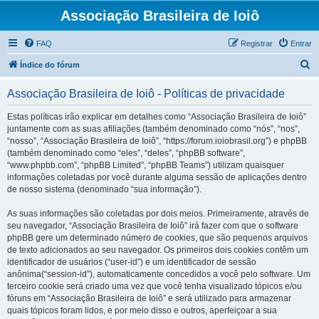
Associação Brasileira de Ioiô
FAQ
Registrar
Entrar
P
Índice do fórum
e
Associação Brasileira de Ioiô - Políticas de privacidade
s
q
Estas políticas irão explicar em detalhes como “Associação Brasileira de Ioiô”
juntamente com as suas afiliações (também denominado como “nós”, “nos”,
u
“nosso”, “Associação Brasileira de Ioiô”, “https://forum.ioiobrasil.org”) e phpBB
i
(também denominado como “eles”, “deles”, “phpBB software”,
“www.phpbb.com”, “phpBB Limited”, “phpBB Teams”) utilizam quaisquer
s
informações coletadas por você durante alguma sessão de aplicações dentro
a
de nosso sistema (denominado “sua informação”).
r
As suas informações são coletadas por dois meios. Primeiramente, através de
seu navegador, “Associação Brasileira de Ioiô” irá fazer com que o software
phpBB gere um determinado número de cookies, que são pequenos arquivos
de texto adicionados ao seu navegador. Os primeiros dois cookies contêm um
identificador de usuários (“user-id”) e um identificador de sessão
anônima(“session-id”), automaticamente concedidos a você pelo software. Um
terceiro cookie será criado uma vez que você tenha visualizado tópicos e/ou
fóruns em “Associação Brasileira de Ioiô” e será utilizado para armazenar
quais tópicos foram lidos, e por meio disso e outros, aperfeiçoar a sua