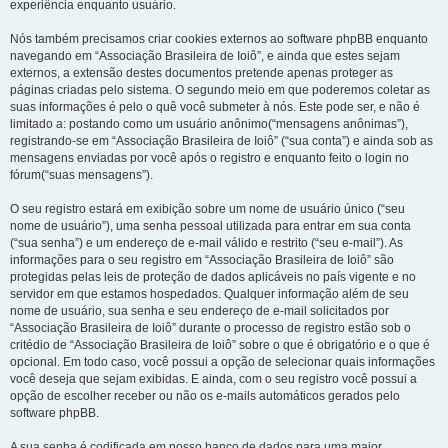
experiência enquanto usuário.
Nós também precisamos criar cookies externos ao software phpBB enquanto
navegando em “Associação Brasileira de Ioiô”, e ainda que estes sejam
externos, a extensão destes documentos pretende apenas proteger as
páginas criadas pelo sistema. O segundo meio em que poderemos coletar as
suas informações é pelo o quê você submeter à nós. Este pode ser, e não é
limitado a: postando como um usuário anônimo(“mensagens anônimas”),
registrando-se em “Associação Brasileira de Ioiô” (“sua conta”) e ainda sob as
mensagens enviadas por você após o registro e enquanto feito o login no
fórum(“suas mensagens”).
O seu registro estará em exibição sobre um nome de usuário único (“seu
nome de usuário”), uma senha pessoal utilizada para entrar em sua conta
(“sua senha”) e um endereço de e-mail válido e restrito (“seu e-mail”). As
informações para o seu registro em “Associação Brasileira de Ioiô” são
protegidas pelas leis de proteção de dados aplicáveis no país vigente e no
servidor em que estamos hospedados. Qualquer informação além de seu
nome de usuário, sua senha e seu endereço de e-mail solicitados por
“Associação Brasileira de Ioiô” durante o processo de registro estão sob o
critédio de “Associação Brasileira de Ioiô” sobre o que é obrigatório e o que é
opcional. Em todo caso, você possui a opção de selecionar quais informações
você deseja que sejam exibidas. E ainda, com o seu registro você possui a
opção de escolher receber ou não os e-mails automáticos gerados pelo
software phpBB.
A sua senha é codificada em nosso banco de dados para uma maior