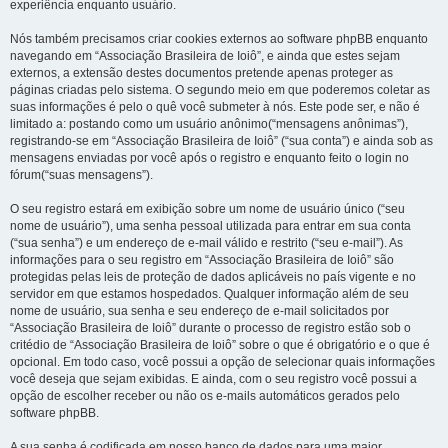
experiência enquanto usuário.
Nós também precisamos criar cookies externos ao software phpBB enquanto
navegando em “Associação Brasileira de Ioiô”, e ainda que estes sejam
externos, a extensão destes documentos pretende apenas proteger as
páginas criadas pelo sistema. O segundo meio em que poderemos coletar as
suas informações é pelo o quê você submeter à nós. Este pode ser, e não é
limitado a: postando como um usuário anônimo(“mensagens anônimas”),
registrando-se em “Associação Brasileira de Ioiô” (“sua conta”) e ainda sob as
mensagens enviadas por você após o registro e enquanto feito o login no
fórum(“suas mensagens”).
O seu registro estará em exibição sobre um nome de usuário único (“seu
nome de usuário”), uma senha pessoal utilizada para entrar em sua conta
(“sua senha”) e um endereço de e-mail válido e restrito (“seu e-mail”). As
informações para o seu registro em “Associação Brasileira de Ioiô” são
protegidas pelas leis de proteção de dados aplicáveis no país vigente e no
servidor em que estamos hospedados. Qualquer informação além de seu
nome de usuário, sua senha e seu endereço de e-mail solicitados por
“Associação Brasileira de Ioiô” durante o processo de registro estão sob o
critédio de “Associação Brasileira de Ioiô” sobre o que é obrigatório e o que é
opcional. Em todo caso, você possui a opção de selecionar quais informações
você deseja que sejam exibidas. E ainda, com o seu registro você possui a
opção de escolher receber ou não os e-mails automáticos gerados pelo
software phpBB.
A sua senha é codificada em nosso banco de dados para uma maior