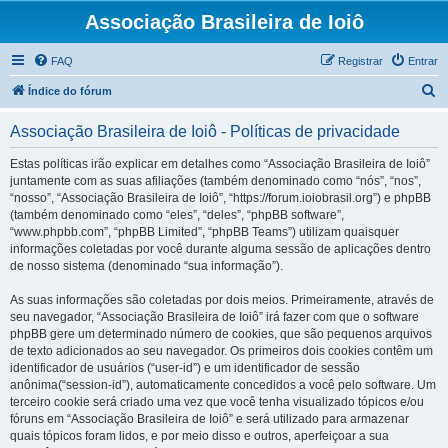
Associação Brasileira de Ioiô
FAQ
Registrar
Entrar
P
Índice do fórum
e
Associação Brasileira de Ioiô - Políticas de privacidade
s
q
Estas políticas irão explicar em detalhes como “Associação Brasileira de Ioiô”
juntamente com as suas afiliações (também denominado como “nós”, “nos”,
u
“nosso”, “Associação Brasileira de Ioiô”, “https://forum.ioiobrasil.org”) e phpBB
i
(também denominado como “eles”, “deles”, “phpBB software”,
“www.phpbb.com”, “phpBB Limited”, “phpBB Teams”) utilizam quaisquer
s
informações coletadas por você durante alguma sessão de aplicações dentro
a
de nosso sistema (denominado “sua informação”).
r
As suas informações são coletadas por dois meios. Primeiramente, através de
seu navegador, “Associação Brasileira de Ioiô” irá fazer com que o software
phpBB gere um determinado número de cookies, que são pequenos arquivos
de texto adicionados ao seu navegador. Os primeiros dois cookies contêm um
identificador de usuários (“user-id”) e um identificador de sessão
anônima(“session-id”), automaticamente concedidos a você pelo software. Um
terceiro cookie será criado uma vez que você tenha visualizado tópicos e/ou
fóruns em “Associação Brasileira de Ioiô” e será utilizado para armazenar
quais tópicos foram lidos, e por meio disso e outros, aperfeiçoar a sua