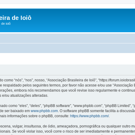
ira de Ioiô
de ioiô
omo “nós”, “nos”, nosso, “Associação Brasileira de Ioiô”, “https://forum.ioiobras
 respaldado pelos seguintes termos, por favor não acesse e/ou use “Associação B
terações, embora nós recomendamos que você revise isso regularmente e continuado
 e/ou atualizações alteradas.
o como “eles”, “deles”, “phpBB software”, “www.phpbb.com”, “phpBB Limited”, “
ode ser baixado em
www.phpbb.com
. O software phpBB somente facilita a discuss
 mais informações sobre o phpBB, consulte:
https://www.phpbb.com/
.
na, vulgar, insultuosa, de ódio, ameaçadora, pornográfica ou qualquer outro mate
acionais. Se você violar isso, você corre o risco de ser imediatamente e permanen