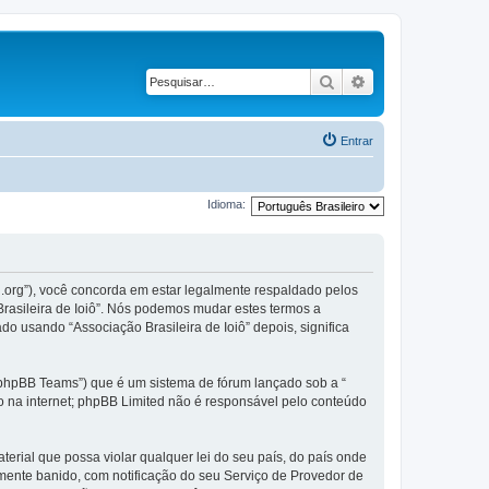
Pesquisar
Pesquisa avançad
Entrar
Idioma:
il.org”), você concorda em estar legalmente respaldado pelos
rasileira de Ioiô”. Nós podemos mudar estes termos a
 usando “Associação Brasileira de Ioiô” depois, significa
phpBB Teams”) que é um sistema de fórum lançado sob a “
ão na internet; phpBB Limited não é responsável pelo conteúdo
rial que possa violar qualquer lei do seu país, do país onde
temente banido, com notificação do seu Serviço de Provedor de