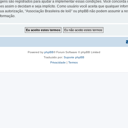
gens são registrados para ajudar a implementar essas condições. Você concorda que
 eles assim o decidam e seja implícito. Como usuário você aceita que qualquer in
ua autorização, “Associação Brasileira de Ioiô” ou phpBB não podem assumir a res
nformação.
Powered by
phpBB
® Forum Software © phpBB Limited
Traduzido por:
Suporte phpBB
Privacidade
|
Termos