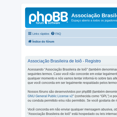
Associação Brasile
Espaço aberto a todos os jogadores 
Links rápidos
FAQ
Índice do fórum
Associação Brasileira de Ioiô - Registro
Acessando “Associação Brasileira de Ioiô” (também denominado c
seguintes termos. Caso você não concorde em estar legalmente
qualquer momento e nós vamos tentar informá-lo sobre tais al
que você concorda em ser legalmente respaldado pelos termos
Nossos fóruns são desenvolvidos por phpBB (também denominad
GNU General Public License v2
” (conhecida como “GPL”) e p
ou conduta permitido e/ou não permitido. Se você gostaria de
Você concorda em não enviar qualquer mensagem abusiva, obsce
“Associação Brasileira de Ioiô” está hospedado ou leis intern