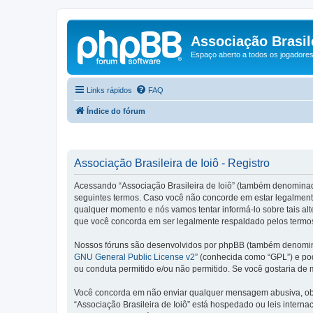
Associação Brasile
Espaço aberto a todos os jogadores 
Links rápidos
FAQ
Índice do fórum
Associação Brasileira de Ioiô - Registro
Acessando “Associação Brasileira de Ioiô” (também denominado c
seguintes termos. Caso você não concorde em estar legalmente
qualquer momento e nós vamos tentar informá-lo sobre tais al
que você concorda em ser legalmente respaldado pelos termos
Nossos fóruns são desenvolvidos por phpBB (também denominad
GNU General Public License v2
” (conhecida como “GPL”) e p
ou conduta permitido e/ou não permitido. Se você gostaria de
Você concorda em não enviar qualquer mensagem abusiva, obsce
“Associação Brasileira de Ioiô” está hospedado ou leis intern