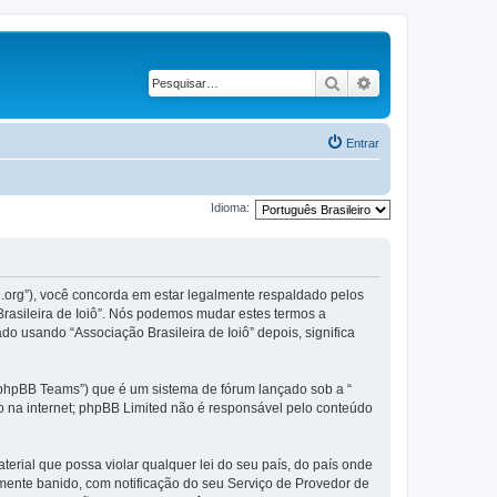
Pesquisar
Pesquisa avançad
Entrar
Idioma:
il.org”), você concorda em estar legalmente respaldado pelos
rasileira de Ioiô”. Nós podemos mudar estes termos a
 usando “Associação Brasileira de Ioiô” depois, significa
phpBB Teams”) que é um sistema de fórum lançado sob a “
ão na internet; phpBB Limited não é responsável pelo conteúdo
rial que possa violar qualquer lei do seu país, do país onde
temente banido, com notificação do seu Serviço de Provedor de