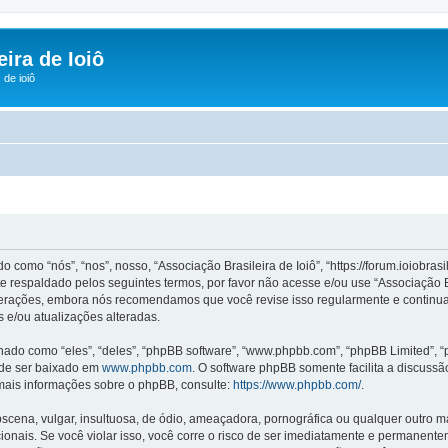
ira de Ioiô
de ioiô
omo “nós”, “nos”, nosso, “Associação Brasileira de Ioiô”, “https://forum.ioiobras
 respaldado pelos seguintes termos, por favor não acesse e/ou use “Associação B
terações, embora nós recomendamos que você revise isso regularmente e continuado
 e/ou atualizações alteradas.
o como “eles”, “deles”, “phpBB software”, “www.phpbb.com”, “phpBB Limited”, “
ode ser baixado em
www.phpbb.com
. O software phpBB somente facilita a discuss
 mais informações sobre o phpBB, consulte:
https://www.phpbb.com/
.
na, vulgar, insultuosa, de ódio, ameaçadora, pornográfica ou qualquer outro mate
acionais. Se você violar isso, você corre o risco de ser imediatamente e permanen