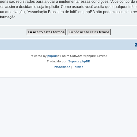
gens são registrados para ajudar a implementar essas condições. Você concorda que
 eles assim o decidam e seja implícito. Como usuário você aceita que qualquer in
ua autorização, “Associação Brasileira de Ioiô” ou phpBB não podem assumir a res
nformação.
Powered by
phpBB
® Forum Software © phpBB Limited
Traduzido por:
Suporte phpBB
Privacidade
|
Termos