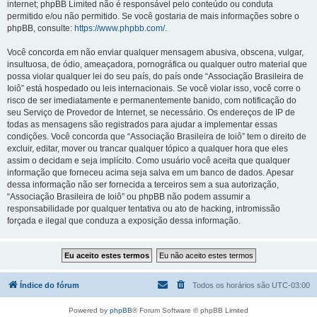
internet; phpBB Limited não é responsável pelo conteúdo ou conduta
permitido e/ou não permitido. Se você gostaria de mais informações sobre o
phpBB, consulte:
https://www.phpbb.com/
.
Você concorda em não enviar qualquer mensagem abusiva, obscena, vulgar,
insultuosa, de ódio, ameaçadora, pornográfica ou qualquer outro material que
possa violar qualquer lei do seu país, do país onde “Associação Brasileira de
Ioiô” está hospedado ou leis internacionais. Se você violar isso, você corre o
risco de ser imediatamente e permanentemente banido, com notificação do
seu Serviço de Provedor de Internet, se necessário. Os endereços de IP de
todas as mensagens são registrados para ajudar a implementar essas
condições. Você concorda que “Associação Brasileira de Ioiô” tem o direito de
excluir, editar, mover ou trancar qualquer tópico a qualquer hora que eles
assim o decidam e seja implícito. Como usuário você aceita que qualquer
informação que forneceu acima seja salva em um banco de dados. Apesar
dessa informação não ser fornecida a terceiros sem a sua autorização,
“Associação Brasileira de Ioiô” ou phpBB não podem assumir a
responsabilidade por qualquer tentativa ou ato de hacking, intromissão
forçada e ilegal que conduza a exposição dessa informação.
Índice do fórum
Todos os horários são
UTC-03:00
Powered by
phpBB
® Forum Software © phpBB Limited