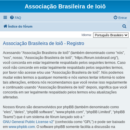
Associação Brasileira de Ioiô
FAQ
Entrar
P
Índice do fórum
e
Idioma:
s
Associação Brasileira de Ioiô - Registro
q
Acessando “Associação Brasileira de Ioiô” (também denominado como “nós”,
u
“nos”, nosso, “Associação Brasileira de Ioiô”, “https://forum.ioiobrasil.org”),
i
você concorda em estar legalmente respaldado pelos seguintes termos. Caso
você não concorde em estar legalmente respaldado pelos seguintes termos,
s
por favor não acesse e/ou use “Associação Brasileira de Ioiô”. Nós podemos
a
mudar estes termos a qualquer momento e nós vamos tentar informá-lo sobre
r
tais alterações, embora nós recomendamos que você revise isso regularmente
e continuado usando “Associação Brasileira de Ioiô” depois, significa que você
concorda em ser legalmente respaldado pelos termos e/ou atualizações
alteradas.
Nossos fóruns são desenvolvidos por phpBB (também denominado como
“eles”, “deles”, “phpBB software”, “www.phpbb.com”, “phpBB Limited”, “phpBB
Teams”) que é um sistema de fórum lançado sob a “
GNU General Public License v2
” (conhecida como “GPL”) e pode ser baixado
em
www.phpbb.com
. O software phpBB somente facilita a discussão na