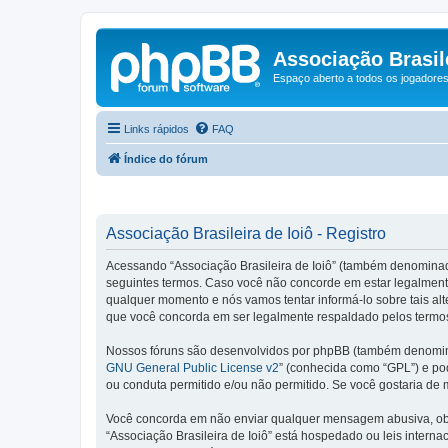
Associação Brasile
Espaço aberto a todos os jogadores 
Links rápidos
FAQ
Índice do fórum
Associação Brasileira de Ioiô - Registro
Acessando “Associação Brasileira de Ioiô” (também denominado c
seguintes termos. Caso você não concorde em estar legalmente
qualquer momento e nós vamos tentar informá-lo sobre tais al
que você concorda em ser legalmente respaldado pelos termos
Nossos fóruns são desenvolvidos por phpBB (também denominad
GNU General Public License v2
” (conhecida como “GPL”) e p
ou conduta permitido e/ou não permitido. Se você gostaria de
Você concorda em não enviar qualquer mensagem abusiva, obsce
“Associação Brasileira de Ioiô” está hospedado ou leis intern