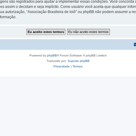
gens são registrados para ajudar a implementar essas condições. Você concorda que
 eles assim o decidam e seja implícito. Como usuário você aceita que qualquer in
ua autorização, “Associação Brasileira de Ioiô” ou phpBB não podem assumir a res
nformação.
Powered by
phpBB
® Forum Software © phpBB Limited
Traduzido por:
Suporte phpBB
Privacidade
|
Termos