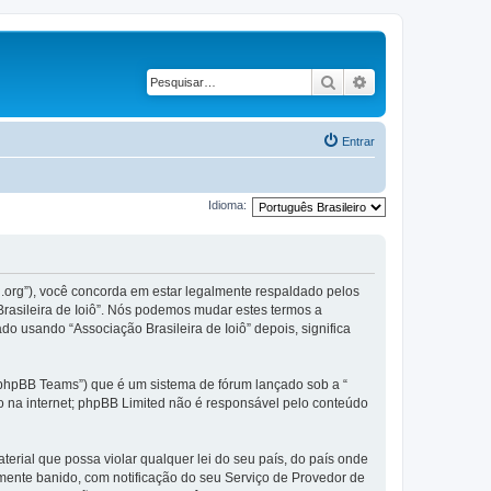
Pesquisar
Pesquisa avançad
Entrar
Idioma:
il.org”), você concorda em estar legalmente respaldado pelos
rasileira de Ioiô”. Nós podemos mudar estes termos a
 usando “Associação Brasileira de Ioiô” depois, significa
phpBB Teams”) que é um sistema de fórum lançado sob a “
ão na internet; phpBB Limited não é responsável pelo conteúdo
rial que possa violar qualquer lei do seu país, do país onde
temente banido, com notificação do seu Serviço de Provedor de