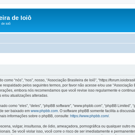
ira de Ioiô
de ioiô
omo “nós”, “nos”, nosso, “Associação Brasileira de Ioiô”, “https://forum.ioiobras
 respaldado pelos seguintes termos, por favor não acesse e/ou use “Associação B
terações, embora nós recomendamos que você revise isso regularmente e continuado
 e/ou atualizações alteradas.
o como “eles”, “deles”, “phpBB software”, “www.phpbb.com”, “phpBB Limited”, “
ode ser baixado em
www.phpbb.com
. O software phpBB somente facilita a discuss
 mais informações sobre o phpBB, consulte:
https://www.phpbb.com/
.
na, vulgar, insultuosa, de ódio, ameaçadora, pornográfica ou qualquer outro mate
acionais. Se você violar isso, você corre o risco de ser imediatamente e permanen