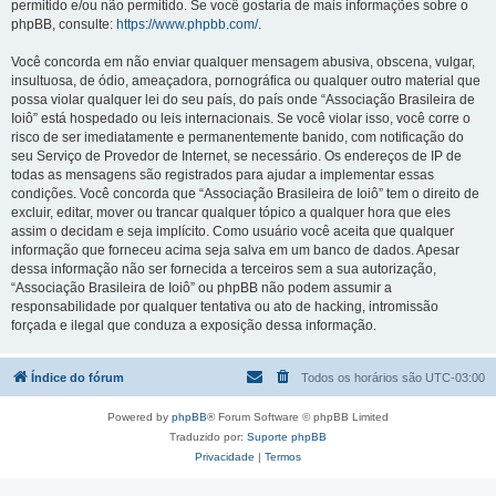
permitido e/ou não permitido. Se você gostaria de mais informações sobre o
phpBB, consulte:
https://www.phpbb.com/
.
Você concorda em não enviar qualquer mensagem abusiva, obscena, vulgar,
insultuosa, de ódio, ameaçadora, pornográfica ou qualquer outro material que
possa violar qualquer lei do seu país, do país onde “Associação Brasileira de
Ioiô” está hospedado ou leis internacionais. Se você violar isso, você corre o
risco de ser imediatamente e permanentemente banido, com notificação do
seu Serviço de Provedor de Internet, se necessário. Os endereços de IP de
todas as mensagens são registrados para ajudar a implementar essas
condições. Você concorda que “Associação Brasileira de Ioiô” tem o direito de
excluir, editar, mover ou trancar qualquer tópico a qualquer hora que eles
assim o decidam e seja implícito. Como usuário você aceita que qualquer
informação que forneceu acima seja salva em um banco de dados. Apesar
dessa informação não ser fornecida a terceiros sem a sua autorização,
“Associação Brasileira de Ioiô” ou phpBB não podem assumir a
responsabilidade por qualquer tentativa ou ato de hacking, intromissão
forçada e ilegal que conduza a exposição dessa informação.
Índice do fórum
Todos os horários são
UTC-03:00
Powered by
phpBB
® Forum Software © phpBB Limited
Traduzido por:
Suporte phpBB
Privacidade
|
Termos