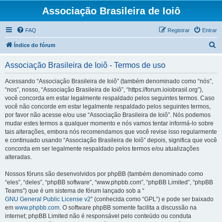
Associação Brasileira de Ioiô
FAQ
Registrar
Entrar
P
Índice do fórum
e
Associação Brasileira de Ioiô - Termos de uso
s
q
Acessando “Associação Brasileira de Ioiô” (também denominado como “nós”,
“nos”, nosso, “Associação Brasileira de Ioiô”, “https://forum.ioiobrasil.org”),
u
você concorda em estar legalmente respaldado pelos seguintes termos. Caso
i
você não concorde em estar legalmente respaldado pelos seguintes termos,
por favor não acesse e/ou use “Associação Brasileira de Ioiô”. Nós podemos
s
mudar estes termos a qualquer momento e nós vamos tentar informá-lo sobre
a
tais alterações, embora nós recomendamos que você revise isso regularmente
e continuado usando “Associação Brasileira de Ioiô” depois, significa que você
r
concorda em ser legalmente respaldado pelos termos e/ou atualizações
alteradas.
Nossos fóruns são desenvolvidos por phpBB (também denominado como
“eles”, “deles”, “phpBB software”, “www.phpbb.com”, “phpBB Limited”, “phpBB
Teams”) que é um sistema de fórum lançado sob a “
GNU General Public License v2
” (conhecida como “GPL”) e pode ser baixado
em
www.phpbb.com
. O software phpBB somente facilita a discussão na
internet; phpBB Limited não é responsável pelo conteúdo ou conduta