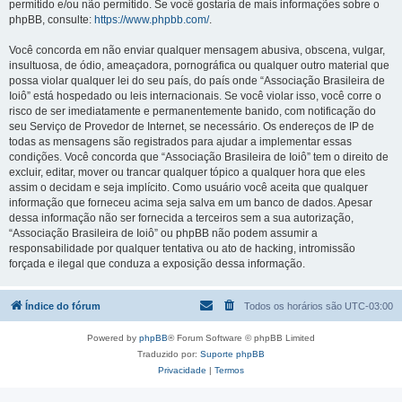
permitido e/ou não permitido. Se você gostaria de mais informações sobre o
phpBB, consulte:
https://www.phpbb.com/
.
Você concorda em não enviar qualquer mensagem abusiva, obscena, vulgar,
insultuosa, de ódio, ameaçadora, pornográfica ou qualquer outro material que
possa violar qualquer lei do seu país, do país onde “Associação Brasileira de
Ioiô” está hospedado ou leis internacionais. Se você violar isso, você corre o
risco de ser imediatamente e permanentemente banido, com notificação do
seu Serviço de Provedor de Internet, se necessário. Os endereços de IP de
todas as mensagens são registrados para ajudar a implementar essas
condições. Você concorda que “Associação Brasileira de Ioiô” tem o direito de
excluir, editar, mover ou trancar qualquer tópico a qualquer hora que eles
assim o decidam e seja implícito. Como usuário você aceita que qualquer
informação que forneceu acima seja salva em um banco de dados. Apesar
dessa informação não ser fornecida a terceiros sem a sua autorização,
“Associação Brasileira de Ioiô” ou phpBB não podem assumir a
responsabilidade por qualquer tentativa ou ato de hacking, intromissão
forçada e ilegal que conduza a exposição dessa informação.
Índice do fórum
Todos os horários são
UTC-03:00
Powered by
phpBB
® Forum Software © phpBB Limited
Traduzido por:
Suporte phpBB
Privacidade
|
Termos