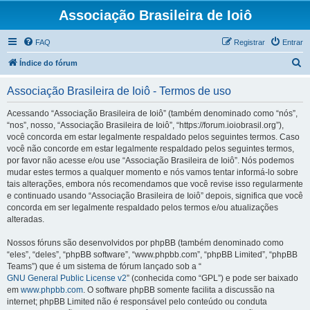
Associação Brasileira de Ioiô
FAQ
Registrar
Entrar
P
Índice do fórum
e
Associação Brasileira de Ioiô - Termos de uso
s
q
Acessando “Associação Brasileira de Ioiô” (também denominado como “nós”,
“nos”, nosso, “Associação Brasileira de Ioiô”, “https://forum.ioiobrasil.org”),
u
você concorda em estar legalmente respaldado pelos seguintes termos. Caso
i
você não concorde em estar legalmente respaldado pelos seguintes termos,
por favor não acesse e/ou use “Associação Brasileira de Ioiô”. Nós podemos
s
mudar estes termos a qualquer momento e nós vamos tentar informá-lo sobre
a
tais alterações, embora nós recomendamos que você revise isso regularmente
e continuado usando “Associação Brasileira de Ioiô” depois, significa que você
r
concorda em ser legalmente respaldado pelos termos e/ou atualizações
alteradas.
Nossos fóruns são desenvolvidos por phpBB (também denominado como
“eles”, “deles”, “phpBB software”, “www.phpbb.com”, “phpBB Limited”, “phpBB
Teams”) que é um sistema de fórum lançado sob a “
GNU General Public License v2
” (conhecida como “GPL”) e pode ser baixado
em
www.phpbb.com
. O software phpBB somente facilita a discussão na
internet; phpBB Limited não é responsável pelo conteúdo ou conduta