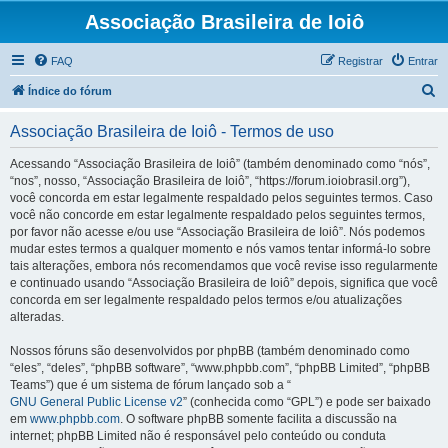
Associação Brasileira de Ioiô
FAQ
Registrar
Entrar
P
Índice do fórum
e
Associação Brasileira de Ioiô - Termos de uso
s
q
Acessando “Associação Brasileira de Ioiô” (também denominado como “nós”,
“nos”, nosso, “Associação Brasileira de Ioiô”, “https://forum.ioiobrasil.org”),
u
você concorda em estar legalmente respaldado pelos seguintes termos. Caso
i
você não concorde em estar legalmente respaldado pelos seguintes termos,
por favor não acesse e/ou use “Associação Brasileira de Ioiô”. Nós podemos
s
mudar estes termos a qualquer momento e nós vamos tentar informá-lo sobre
a
tais alterações, embora nós recomendamos que você revise isso regularmente
e continuado usando “Associação Brasileira de Ioiô” depois, significa que você
r
concorda em ser legalmente respaldado pelos termos e/ou atualizações
alteradas.
Nossos fóruns são desenvolvidos por phpBB (também denominado como
“eles”, “deles”, “phpBB software”, “www.phpbb.com”, “phpBB Limited”, “phpBB
Teams”) que é um sistema de fórum lançado sob a “
GNU General Public License v2
” (conhecida como “GPL”) e pode ser baixado
em
www.phpbb.com
. O software phpBB somente facilita a discussão na
internet; phpBB Limited não é responsável pelo conteúdo ou conduta