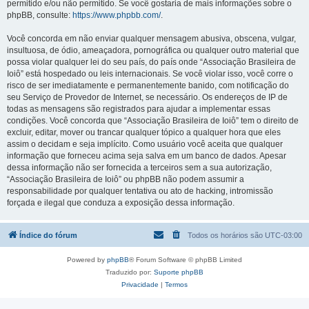
permitido e/ou não permitido. Se você gostaria de mais informações sobre o
phpBB, consulte:
https://www.phpbb.com/
.
Você concorda em não enviar qualquer mensagem abusiva, obscena, vulgar,
insultuosa, de ódio, ameaçadora, pornográfica ou qualquer outro material que
possa violar qualquer lei do seu país, do país onde “Associação Brasileira de
Ioiô” está hospedado ou leis internacionais. Se você violar isso, você corre o
risco de ser imediatamente e permanentemente banido, com notificação do
seu Serviço de Provedor de Internet, se necessário. Os endereços de IP de
todas as mensagens são registrados para ajudar a implementar essas
condições. Você concorda que “Associação Brasileira de Ioiô” tem o direito de
excluir, editar, mover ou trancar qualquer tópico a qualquer hora que eles
assim o decidam e seja implícito. Como usuário você aceita que qualquer
informação que forneceu acima seja salva em um banco de dados. Apesar
dessa informação não ser fornecida a terceiros sem a sua autorização,
“Associação Brasileira de Ioiô” ou phpBB não podem assumir a
responsabilidade por qualquer tentativa ou ato de hacking, intromissão
forçada e ilegal que conduza a exposição dessa informação.
Índice do fórum
Todos os horários são
UTC-03:00
Powered by
phpBB
® Forum Software © phpBB Limited
Traduzido por:
Suporte phpBB
Privacidade
|
Termos