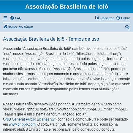
Associação Brasileira de Ioiô
FAQ
Registrar
Entrar
P
Índice do fórum
e
Associação Brasileira de Ioiô - Termos de uso
s
q
Acessando “Associação Brasileira de Ioiô” (também denominado como “nós”,
“nos”, nosso, “Associação Brasileira de Ioiô”, “https://forum.ioiobrasil.org”),
u
você concorda em estar legalmente respaldado pelos seguintes termos. Caso
i
você não concorde em estar legalmente respaldado pelos seguintes termos,
por favor não acesse e/ou use “Associação Brasileira de Ioiô”. Nós podemos
s
mudar estes termos a qualquer momento e nós vamos tentar informá-lo sobre
a
tais alterações, embora nós recomendamos que você revise isso regularmente
e continuado usando “Associação Brasileira de Ioiô” depois, significa que você
r
concorda em ser legalmente respaldado pelos termos e/ou atualizações
alteradas.
Nossos fóruns são desenvolvidos por phpBB (também denominado como
“eles”, “deles”, “phpBB software”, “www.phpbb.com”, “phpBB Limited”, “phpBB
Teams”) que é um sistema de fórum lançado sob a “
GNU General Public License v2
” (conhecida como “GPL”) e pode ser baixado
em
www.phpbb.com
. O software phpBB somente facilita a discussão na
internet; phpBB Limited não é responsável pelo conteúdo ou conduta