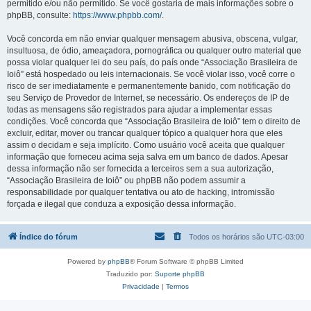
permitido e/ou não permitido. Se você gostaria de mais informações sobre o
phpBB, consulte:
https://www.phpbb.com/
.
Você concorda em não enviar qualquer mensagem abusiva, obscena, vulgar,
insultuosa, de ódio, ameaçadora, pornográfica ou qualquer outro material que
possa violar qualquer lei do seu país, do país onde “Associação Brasileira de
Ioiô” está hospedado ou leis internacionais. Se você violar isso, você corre o
risco de ser imediatamente e permanentemente banido, com notificação do
seu Serviço de Provedor de Internet, se necessário. Os endereços de IP de
todas as mensagens são registrados para ajudar a implementar essas
condições. Você concorda que “Associação Brasileira de Ioiô” tem o direito de
excluir, editar, mover ou trancar qualquer tópico a qualquer hora que eles
assim o decidam e seja implícito. Como usuário você aceita que qualquer
informação que forneceu acima seja salva em um banco de dados. Apesar
dessa informação não ser fornecida a terceiros sem a sua autorização,
“Associação Brasileira de Ioiô” ou phpBB não podem assumir a
responsabilidade por qualquer tentativa ou ato de hacking, intromissão
forçada e ilegal que conduza a exposição dessa informação.
Índice do fórum
Todos os horários são
UTC-03:00
Powered by
phpBB
® Forum Software © phpBB Limited
Traduzido por:
Suporte phpBB
Privacidade
|
Termos