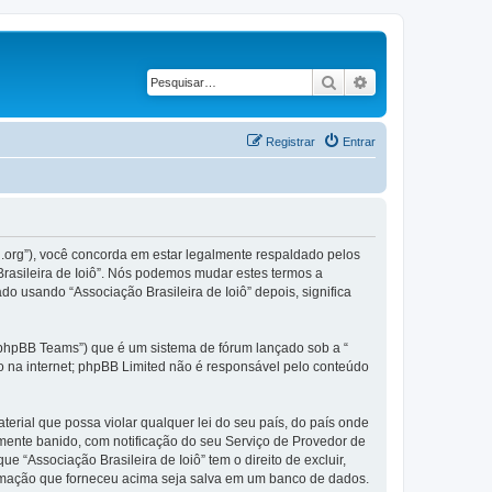
Pesquisar
Pesquisa avançad
Registrar
Entrar
il.org”), você concorda em estar legalmente respaldado pelos
rasileira de Ioiô”. Nós podemos mudar estes termos a
 usando “Associação Brasileira de Ioiô” depois, significa
phpBB Teams”) que é um sistema de fórum lançado sob a “
ão na internet; phpBB Limited não é responsável pelo conteúdo
rial que possa violar qualquer lei do seu país, do país onde
temente banido, com notificação do seu Serviço de Provedor de
 “Associação Brasileira de Ioiô” tem o direito de excluir,
formação que forneceu acima seja salva em um banco de dados.