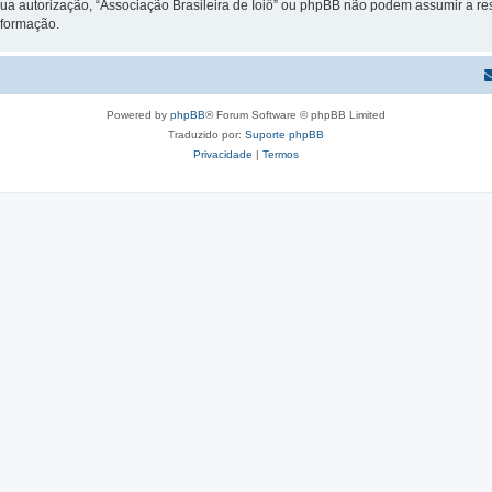
ua autorização, “Associação Brasileira de Ioiô” ou phpBB não podem assumir a res
nformação.
Powered by
phpBB
® Forum Software © phpBB Limited
Traduzido por:
Suporte phpBB
Privacidade
|
Termos