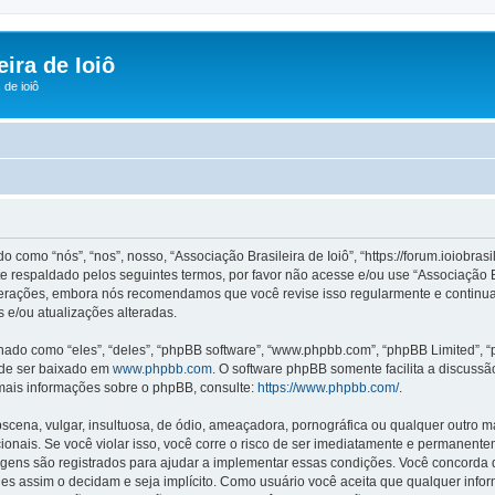
ira de Ioiô
de ioiô
omo “nós”, “nos”, nosso, “Associação Brasileira de Ioiô”, “https://forum.ioiobras
 respaldado pelos seguintes termos, por favor não acesse e/ou use “Associação B
terações, embora nós recomendamos que você revise isso regularmente e continuado
 e/ou atualizações alteradas.
o como “eles”, “deles”, “phpBB software”, “www.phpbb.com”, “phpBB Limited”, “
ode ser baixado em
www.phpbb.com
. O software phpBB somente facilita a discuss
 mais informações sobre o phpBB, consulte:
https://www.phpbb.com/
.
na, vulgar, insultuosa, de ódio, ameaçadora, pornográfica ou qualquer outro mate
acionais. Se você violar isso, você corre o risco de ser imediatamente e permanen
gens são registrados para ajudar a implementar essas condições. Você concorda que
 eles assim o decidam e seja implícito. Como usuário você aceita que qualquer in