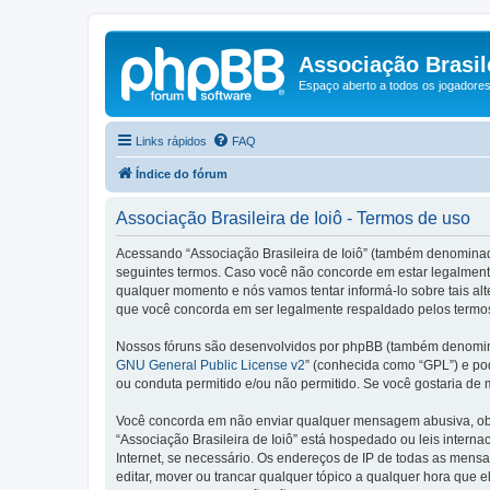
Associação Brasile
Espaço aberto a todos os jogadores 
Links rápidos
FAQ
Índice do fórum
Associação Brasileira de Ioiô - Termos de uso
Acessando “Associação Brasileira de Ioiô” (também denominado c
seguintes termos. Caso você não concorde em estar legalmente
qualquer momento e nós vamos tentar informá-lo sobre tais al
que você concorda em ser legalmente respaldado pelos termos
Nossos fóruns são desenvolvidos por phpBB (também denominad
GNU General Public License v2
” (conhecida como “GPL”) e p
ou conduta permitido e/ou não permitido. Se você gostaria de
Você concorda em não enviar qualquer mensagem abusiva, obsce
“Associação Brasileira de Ioiô” está hospedado ou leis intern
Internet, se necessário. Os endereços de IP de todas as mensa
editar, mover ou trancar qualquer tópico a qualquer hora que