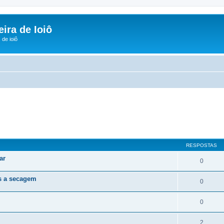
ira de Ioiô
de ioiô
r
uisa avançada
RESPOSTAS
ar
0
s a secagem
0
0
2