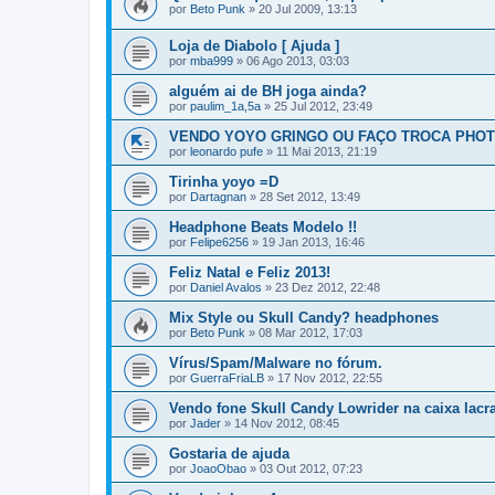
por
Beto Punk
»
20 Jul 2009, 13:13
Loja de Diabolo [ Ajuda ]
por
mba999
»
06 Ago 2013, 03:03
alguém ai de BH joga ainda?
por
paulim_1a,5a
»
25 Jul 2012, 23:49
VENDO YOYO GRINGO OU FAÇO TROCA PHOT
por
leonardo pufe
»
11 Mai 2013, 21:19
Tirinha yoyo =D
por
Dartagnan
»
28 Set 2012, 13:49
Headphone Beats Modelo !!
por
Felipe6256
»
19 Jan 2013, 16:46
Feliz Natal e Feliz 2013!
por
Daniel Avalos
»
23 Dez 2012, 22:48
Mix Style ou Skull Candy? headphones
por
Beto Punk
»
08 Mar 2012, 17:03
Vírus/Spam/Malware no fórum.
por
GuerraFriaLB
»
17 Nov 2012, 22:55
Vendo fone Skull Candy Lowrider na caixa lacr
por
Jader
»
14 Nov 2012, 08:45
Gostaria de ajuda
por
JoaoObao
»
03 Out 2012, 07:23