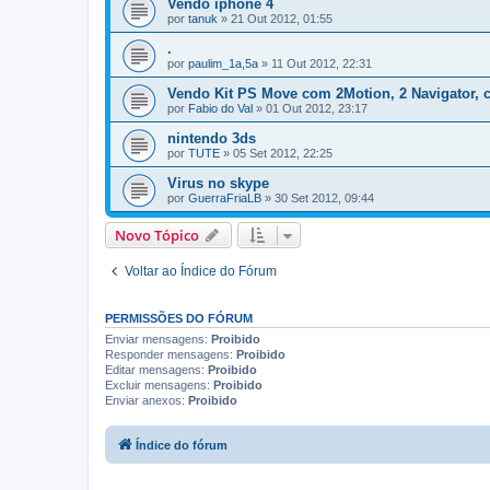
Vendo iphone 4
por
tanuk
»
21 Out 2012, 01:55
.
por
paulim_1a,5a
»
11 Out 2012, 22:31
Vendo Kit PS Move com 2Motion, 2 Navigator, 
por
Fabio do Val
»
01 Out 2012, 23:17
nintendo 3ds
por
TUTE
»
05 Set 2012, 22:25
Virus no skype
por
GuerraFriaLB
»
30 Set 2012, 09:44
Novo Tópico
Voltar ao Índice do Fórum
PERMISSÕES DO FÓRUM
Enviar mensagens:
Proibido
Responder mensagens:
Proibido
Editar mensagens:
Proibido
Excluir mensagens:
Proibido
Enviar anexos:
Proibido
Índice do fórum