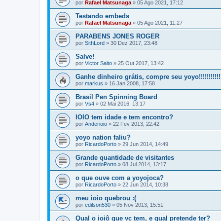
por
Rafael Matsunaga
»
05 Ago 2021, 17:12
Testando embeds
por
Rafael Matsunaga
»
05 Ago 2021, 11:27
PARABENS JONES ROGER
por
SithLord
»
30 Dez 2017, 23:48
Salve!
por
Victor Saito
»
25 Out 2017, 13:42
Ganhe dinheiro grátis, compre seu yoyo!!!!!!!!!!!!
por
markus
»
16 Jan 2008, 17:58
Brasil Pen Spinning Board
por
Vs4
»
02 Mai 2016, 13:17
IOIO tem idade e tem encontro?
por
Anderioio
»
22 Fev 2013, 22:42
yoyo nation faliu?
por
RicardoPorto
»
29 Jun 2014, 14:49
Grande quantidade de visitantes
por
RicardoPorto
»
08 Jul 2014, 13:17
o que ouve com a yoyojoca?
por
RicardoPorto
»
22 Jun 2014, 10:38
meu ioio quebrou :(
por
edilson530
»
05 Nov 2013, 15:51
Qual o ioiô que vc tem, e qual pretende ter?