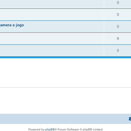
0
0
camera e jogo
0
8
0
Powered by
phpBB
® Forum Software © phpBB Limited