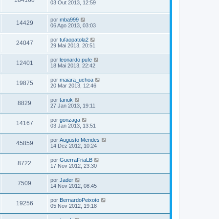
184168
03 Out 2013, 12:59
por
mba999
14429
06 Ago 2013, 03:03
por
tufaopatola2
24047
29 Mai 2013, 20:51
por
leonardo pufe
12401
18 Mai 2013, 22:42
por
maiara_uchoa
19875
20 Mar 2013, 12:46
por
tanuk
8829
27 Jan 2013, 19:11
por
gonzaga
14167
03 Jan 2013, 13:51
por
Augusto Mendes
45859
14 Dez 2012, 10:24
por
GuerraFriaLB
8722
17 Nov 2012, 23:30
por
Jader
7509
14 Nov 2012, 08:45
por
BernardoPeixoto
19256
05 Nov 2012, 19:18