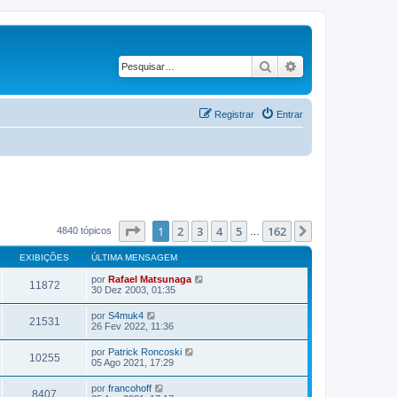
Pesquisar
Pesquisa avançad
Registrar
Entrar
Página
1
de
162
1
2
3
4
5
162
Próximo
4840 tópicos
…
EXIBIÇÕES
ÚLTIMA MENSAGEM
por
Rafael Matsunaga
11872
30 Dez 2003, 01:35
por
S4muk4
21531
26 Fev 2022, 11:36
por
Patrick Roncoski
10255
05 Ago 2021, 17:29
por
francohoff
8407