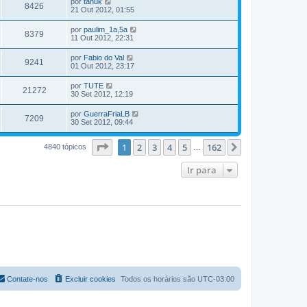
por
tanuk
8426
21 Out 2012, 01:55
por
paulim_1a,5a
8379
11 Out 2012, 22:31
por
Fabio do Val
9241
01 Out 2012, 23:17
por
TUTE
21272
30 Set 2012, 12:19
por
GuerraFriaLB
7209
30 Set 2012, 09:44
Página
1
de
162
1
2
3
4
5
162
Próximo
4840 tópicos
…
Ir para
Contate-nos
Excluir cookies
Todos os horários são
UTC-03:00