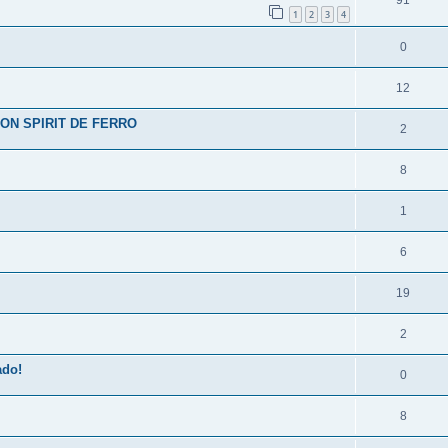
91
1
2
3
4
0
12
ON SPIRIT DE FERRO
2
8
1
6
19
2
ado!
0
8