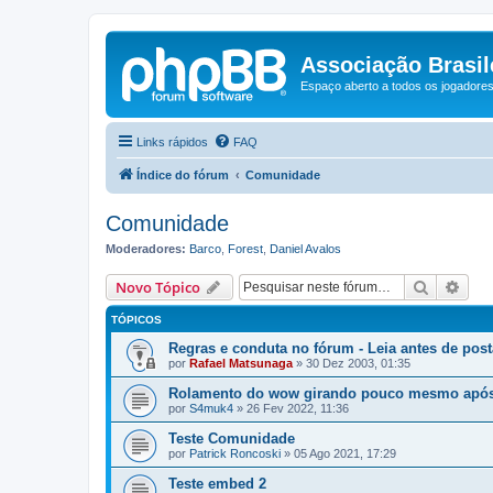
Associação Brasile
Espaço aberto a todos os jogadores 
Links rápidos
FAQ
Índice do fórum
Comunidade
Comunidade
Moderadores:
Barco
,
Forest
,
Daniel Avalos
Pesquisa
Pesq
Novo Tópico
TÓPICOS
Regras e conduta no fórum - Leia antes de post
por
Rafael Matsunaga
»
30 Dez 2003, 01:35
Rolamento do wow girando pouco mesmo apó
por
S4muk4
»
26 Fev 2022, 11:36
Teste Comunidade
por
Patrick Roncoski
»
05 Ago 2021, 17:29
Teste embed 2