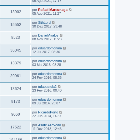
05 Ago 2021, 17:17
por
Rafael Matsunaga
13902
05 Ago 2021, 11:27
por
SithLord
15552
30 Dez 2017, 23:48
por
Daniel Avalos
8523
08 Nov 2017, 11:23
por
eduardomonma
36045
12 Jul 2017, 08:36
por
eduardomonma
13379
03 Mai 2016, 08:28
por
eduardomonma
39961
24 Fev 2016, 08:36
por
tufaopatola2
13624
23 Fev 2016, 00:40
por
eduardomonma
9173
09 Jul 2014, 23:07
por
RicardoPorto
9060
22 Jun 2014, 14:37
por
Asafe Azevedo
17522
11 Dez 2013, 12:46
por
eduardomonma