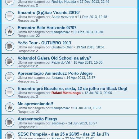
Última mensagem por
Rodrigo Nucada
«
17 Dez 2013, 22:49
Respostas:
2
Encontro (Sp)Sao Vicente 20/10/
Última mensagem por
Asafe Azevedo
«
11 Dez 2013, 12:48
Respostas:
9
Encontro Belo Horizonte 07/07.
Última mensagem por
tufaopatola2
«
02 Dez 2013, 00:30
Respostas:
22
YoYo Tour - OUTUBRO 2013
Última mensagem por
Gustavo.Olier
«
19 Set 2013, 18:51
Respostas:
2
Voltando! Galera Old School na ativa?
Última mensagem por
Fabio do Val
«
15 Ago 2013, 15:36
Respostas:
2
Apresentação AnimeBuzz Porto Alegre
Última mensagem por
fontana
«
14 Ago 2013, 13:57
Respostas:
1
Encontro pré-Brasileiro, sexta, 12 de julho no Black Dog!
Última mensagem por
Rafael Matsunaga
«
12 Jul 2013, 09:00
Respostas:
3
Me apresentando!!
Última mensagem por
tufaopatola2
«
01 Jul 2013, 15:33
Respostas:
21
Apresentação Fiergs
Última mensagem por
sergio-io
«
24 Jun 2013, 16:27
Respostas:
1
SESC Pompéia - dias 25 e 26/05 - das 15 às 17h
Última mensagem por
Forest
«
22 Mai 2013, 12:47