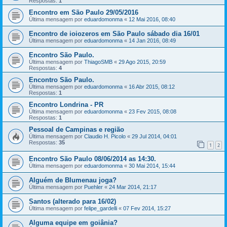
Respostas:
1
Encontro em São Paulo 29/05/2016
Última mensagem por
eduardomonma
«
12 Mai 2016, 08:40
Encontro de ioiozeros em São Paulo sábado dia 16/01
Última mensagem por
eduardomonma
«
14 Jan 2016, 08:49
Encontro São Paulo.
Última mensagem por
ThiagoSMB
«
29 Ago 2015, 20:59
Respostas:
4
Encontro São Paulo.
Última mensagem por
eduardomonma
«
16 Abr 2015, 08:12
Respostas:
1
Encontro Londrina - PR
Última mensagem por
eduardomonma
«
23 Fev 2015, 08:08
Respostas:
1
Pessoal de Campinas e região
Última mensagem por
Claudio H. Picolo
«
29 Jul 2014, 04:01
Respostas:
35
1
2
Encontro São Paulo 08/06/2014 as 14:30.
Última mensagem por
eduardomonma
«
30 Mai 2014, 15:44
Alguém de Blumenau joga?
Última mensagem por
Puehler
«
24 Mar 2014, 21:17
Santos (alterado para 16/02)
Última mensagem por
felipe_gardelli
«
07 Fev 2014, 15:27
Alguma equipe em goiânia?