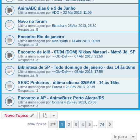
AnimABC dias 8 e 9 de Junho
Última mensagem por
ADO
«
22 Mai 2013, 11:09
Novo no fórum
Última mensagem por
Bizacha
«
28 Abr 2013, 23:30
Respostas:
8
Encontro Rio de janeiro
Última mensagem por
alan-synth
«
14 Abr 2013, 00:09
Respostas:
2
Encontro de ioiô - 07/04 (DOM) Nikkey Matsuri - Metrô Jd. SP
Última mensagem por
~~Dk~Del~~
«
07 Abr 2013, 21:50
Respostas:
2
Biblioteca de SP - Todo domingo de janeiro - das 14 às 16hs
Última mensagem por
~~Dk~Del~~
«
05 Abr 2013, 17:58
Respostas:
5
SESC Pinheiros - última oficina 02/MAR - 14 às 16hs
Última mensagem por
Forest
«
25 Fev 2013, 20:39
Respostas:
1
Encontro e AP - AnimeBuzz Porto Alegre/RS
Última mensagem por
fontana
«
25 Fev 2013, 20:36
Respostas:
2
Novo Tópico
Página
1
de
74
1
2
3
4
5
74
Próximo
2204 tópicos
…
Ir para