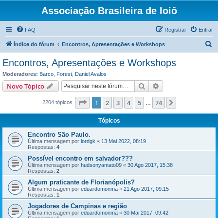
Associação Brasileira de Ioiô
FAQ
Registrar
Entrar
P
Índice do fórum
Encontros, Apresentações e Workshops
e
Encontros, Apresentações e Workshops
s
Moderadores:
Barco
,
Forest
,
Daniel Avalos
q
Pesquisar
Pesquisa avançada
Novo Tópico
u
Página
1
de
74
1
2
3
4
5
74
Próximo
2204 tópicos
i
…
s
Tópicos
a
Encontro São Paulo.
r
Última mensagem por
lordgk
«
13 Mai 2022, 08:19
Respostas:
4
Possível encontro em salvador???
Última mensagem por
hudsonyamato09
«
30 Ago 2017, 15:38
Respostas:
2
Algum praticante de Florianópolis?
Última mensagem por
eduardomonma
«
21 Ago 2017, 09:15
Respostas:
1
Jogadores de Campinas e região
Última mensagem por
eduardomonma
«
30 Mai 2017, 09:42