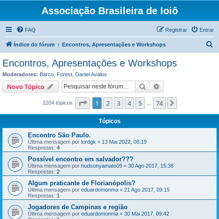
Associação Brasileira de Ioiô
FAQ
Registrar
Entrar
P
Índice do fórum
Encontros, Apresentações e Workshops
e
Encontros, Apresentações e Workshops
s
Moderadores:
Barco
,
Forest
,
Daniel Avalos
q
Pesquisar
Pesquisa avançada
Novo Tópico
u
Página
1
de
74
1
2
3
4
5
74
Próximo
2204 tópicos
i
…
s
Tópicos
a
Encontro São Paulo.
r
Última mensagem por
lordgk
«
13 Mai 2022, 08:19
Respostas:
4
Possível encontro em salvador???
Última mensagem por
hudsonyamato09
«
30 Ago 2017, 15:38
Respostas:
2
Algum praticante de Florianópolis?
Última mensagem por
eduardomonma
«
21 Ago 2017, 09:15
Respostas:
1
Jogadores de Campinas e região
Última mensagem por
eduardomonma
«
30 Mai 2017, 09:42