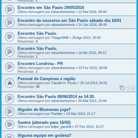
Respostas:
1
Encontro em São Paulo 29/05/2016
Última mensagem por
eduardomonma
«
12 Mai 2016, 08:40
Encontro de ioiozeros em São Paulo sábado dia 16/01
Última mensagem por
eduardomonma
«
14 Jan 2016, 08:49
Encontro São Paulo.
Última mensagem por
ThiagoSMB
«
29 Ago 2015, 20:59
Respostas:
4
Encontro São Paulo.
Última mensagem por
eduardomonma
«
16 Abr 2015, 08:12
Respostas:
1
Encontro Londrina - PR
Última mensagem por
eduardomonma
«
23 Fev 2015, 08:08
Respostas:
1
Pessoal de Campinas e região
Última mensagem por
Claudio H. Picolo
«
29 Jul 2014, 04:01
Respostas:
35
1
2
Encontro São Paulo 08/06/2014 as 14:30.
Última mensagem por
eduardomonma
«
30 Mai 2014, 15:44
Alguém de Blumenau joga?
Última mensagem por
Puehler
«
24 Mar 2014, 21:17
Santos (alterado para 16/02)
Última mensagem por
felipe_gardelli
«
07 Fev 2014, 15:27
Alguma equipe em goiânia?