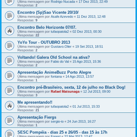
Última mensagem por
Rodrigo Nucada
«
17 Dez 2013, 22:49
Respostas:
2
Encontro (Sp)Sao Vicente 20/10/
Última mensagem por
Asafe Azevedo
«
11 Dez 2013, 12:48
Respostas:
9
Encontro Belo Horizonte 07/07.
Última mensagem por
tufaopatola2
«
02 Dez 2013, 00:30
Respostas:
22
YoYo Tour - OUTUBRO 2013
Última mensagem por
Gustavo.Olier
«
19 Set 2013, 18:51
Respostas:
2
Voltando! Galera Old School na ativa?
Última mensagem por
Fabio do Val
«
15 Ago 2013, 15:36
Respostas:
2
Apresentação AnimeBuzz Porto Alegre
Última mensagem por
fontana
«
14 Ago 2013, 13:57
Respostas:
1
Encontro pré-Brasileiro, sexta, 12 de julho no Black Dog!
Última mensagem por
Rafael Matsunaga
«
12 Jul 2013, 09:00
Respostas:
3
Me apresentando!!
Última mensagem por
tufaopatola2
«
01 Jul 2013, 15:33
Respostas:
21
Apresentação Fiergs
Última mensagem por
sergio-io
«
24 Jun 2013, 16:27
Respostas:
1
SESC Pompéia - dias 25 e 26/05 - das 15 às 17h
Última mensagem por
Forest
«
22 Mai 2013, 12:47