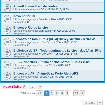
AnimABC dias 8 e 9 de Junho
Última mensagem por
ADO
«
22 Mai 2013, 11:09
Novo no fórum
Última mensagem por
Bizacha
«
28 Abr 2013, 23:30
Respostas:
8
Encontro Rio de janeiro
Última mensagem por
alan-synth
«
14 Abr 2013, 00:09
Respostas:
2
Encontro de ioiô - 07/04 (DOM) Nikkey Matsuri - Metrô Jd. SP
Última mensagem por
~~Dk~Del~~
«
07 Abr 2013, 21:50
Respostas:
2
Biblioteca de SP - Todo domingo de janeiro - das 14 às 16hs
Última mensagem por
~~Dk~Del~~
«
05 Abr 2013, 17:58
Respostas:
5
SESC Pinheiros - última oficina 02/MAR - 14 às 16hs
Última mensagem por
Forest
«
25 Fev 2013, 20:39
Respostas:
1
Encontro e AP - AnimeBuzz Porto Alegre/RS
Última mensagem por
fontana
«
25 Fev 2013, 20:36
Respostas:
2
Novo Tópico
Página
1
de
74
1
2
3
4
5
74
Próximo
2204 tópicos
…
Ir para