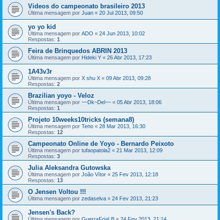
Videos do campeonato brasileiro 2013
Última mensagem por
Juan
«
20 Jul 2013, 09:50
yo yo kid
Última mensagem por
ADO
«
24 Jun 2013, 10:02
Respostas:
1
Feira de Brinquedos ABRIN 2013
Última mensagem por
Hideki Y
«
26 Abr 2013, 17:23
1A43v3r
Última mensagem por
X shu X
«
09 Abr 2013, 09:28
Respostas:
2
Brazilian yoyo - Veloz
Última mensagem por
~~Dk~Del~~
«
05 Abr 2013, 18:06
Respostas:
1
Projeto 10weeks10tricks (semana8)
Última mensagem por
Teno
«
28 Mar 2013, 16:30
Respostas:
12
Campeonato Online de Yoyo - Bernardo Peixoto
Última mensagem por
tufaopatola2
«
21 Mar 2013, 12:09
Respostas:
3
Julia Aleksandra Gutowska
Última mensagem por
João Vítor
«
25 Fev 2013, 12:18
Respostas:
13
O Jensen Voltou !!!
Última mensagem por
zedaselva
«
24 Fev 2013, 21:23
Jensen's Back?
Última mensagem por
GuerraFriaLB
«
24 Fev 2013, 21:14