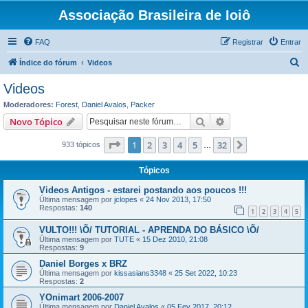
Associação Brasileira de Ioiô
FAQ
Registrar
Entrar
P
Índice do fórum
Videos
e
Videos
s
Moderadores:
Forest
,
Daniel Avalos
,
Packer
q
Pesquisar
Pesquisa avançada
Novo Tópico
u
Página
1
de
32
1
2
3
4
5
32
Próximo
933 tópicos
i
…
s
Tópicos
a
Videos Antigos - estarei postando aos poucos !!!
r
Última mensagem por
jclopes
«
24 Nov 2013, 17:50
Respostas:
140
1
2
3
4
5
VULTO!!! \Õ/ TUTORIAL - APRENDA DO BÁSICO \Õ/
Última mensagem por
TUTE
«
15 Dez 2010, 21:08
Respostas:
9
Daniel Borges x BRZ
Última mensagem por
kissasians3348
«
25 Set 2022, 10:23
Respostas:
2
YOnimart 2006-2007
Última mensagem por
Daniel Avalos
«
05 Fev 2017, 20:12