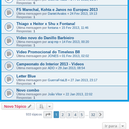
Respostas:
6
FS Marechal, Kohta e Janos no Europeu 2013
Última mensagem por
Daniel Avalos
«
24 Fev 2013, 19:13
Respostas:
1
Thiago x Heitor x Shu x Fontana!
Última mensagem por
fontana
«
15 Fev 2013, 11:46
Respostas:
1
Video novo do Danillo Barbieiro
Última mensagem por
araj-mp
«
14 Fev 2013, 00:20
Respostas:
1
Video Promocional do Timeless B8
Última mensagem por
JONES
«
01 Fev 2013, 02:02
Campeonato do Interior 2013 - Videos
Última mensagem por
ADO
«
29 Jan 2013, 08:54
Letter Blue
Última mensagem por
GuerraFriaLB
«
27 Jan 2013, 23:17
Respostas:
4
Novo combo
Última mensagem por
João Vítor
«
22 Jan 2013, 22:02
Respostas:
1
Novo Tópico
Página
1
de
32
1
2
3
4
5
32
Próximo
933 tópicos
…
Ir para