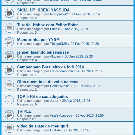
Respostas:
1
SKILL UP HIDEKI YASSUDA
Última mensagem por
tufaopatola2
«
23 Fev 2016, 00:14
Respostas:
2
Turorial Hobbz com Felipe Foier
Última mensagem por
Éder
«
22 Abr 2015, 12:29
Respostas:
3
Manobrinha por YYSP.
Última mensagem por
ThiagoSMB
«
22 Fev 2015, 02:28
jensen fasendo jensensisse
Última mensagem por
Alucard
«
08 Jan 2015, 22:20
Respostas:
4
Campeonato Brasileiro de Ioiô 2014
Última mensagem por
eduardomonma
«
28 Jul 2014, 21:39
Respostas:
1
Olha quem ta ai de volta na cena
Última mensagem por
Daniel Avalos
«
17 Jun 2014, 21:38
Respostas:
1
TOP 5 FS de cada Jogador.
Última mensagem por
Jader
«
29 Ago 2013, 15:26
Respostas:
5
TRIPLE!
Última mensagem por
Asafe Azevedo
«
25 Ago 2013, 23:50
Respostas:
1
vídeo de skate do meu guri
Última mensagem por
GUGA
«
29 Jul 2013, 17:48