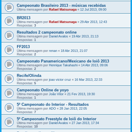
Campeonato Brasileiro 2013 - músicas recebidas
Última mensagem por
Rafael Matsunaga
«
12 Jul 2013, 09:00
BR2013
Última mensagem por
Rafael Matsunaga
«
29 Abr 2013, 12:43
Respostas:
3
Resultados 2 campeonato online
Última mensagem por
Daniel Avalos
«
19 Abr 2013, 21:13
Respostas:
1
FF2013
Última mensagem por
renan
«
18 Abr 2013, 21:07
Respostas:
2
Campeonato Panamericano/Mexicano de Ioiô 2013
Última mensagem por
Henrique Takahashi
«
14 Abr 2013, 09:06
Respostas:
2
Recife/Olinda
Última mensagem por
joao victor cruz
«
16 Mar 2013, 22:33
Respostas:
5
Campeonato Online de yoyo
Última mensagem por
João Vítor
«
21 Fev 2013, 19:30
Respostas:
1
5º Campeonato do Interior - Resultados
Última mensagem por
ADO
«
28 Jan 2013, 22:05
Respostas:
7
5º Campeonato Freestyle de Ioiô do Interior
Última mensagem por
Daniel Avalos
«
27 Jan 2013, 17:34
Respostas:
10