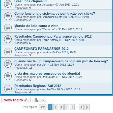
Brasil nos cliques !!!
Última mensagem por
gonzaga
«
07 Jan 2013, 10:21
Respostas:
6
Como funciona o sistema de pontuação por clicks?
Última mensagem por
BernardoPeixoto
«
05 Jan 2013, 19:40
Respostas:
2
Mundo do Ioio como e visto !!
Última mensagem por
"Marechal"
«
30 Dez 2012, 23:12
Resultados Campeonato Paranaense de ioio 2012
Última mensagem por
Felipe Antony
«
10 Dez 2012, 20:00
Respostas:
5
CANPEONATO PARANAENSE 2012
Última mensagem por
potato
«
04 Dez 2012, 10:39
Respostas:
3
quando vai te um campaeonato de ioio em juiz de fora mg?
Última mensagem por
pbm
«
16 Nov 2012, 11:29
Respostas:
11
Lista dos maiores vencedores do Mundial
Última mensagem por
RohTakata
«
10 Nov 2012, 13:24
Respostas:
5
Resultados Regional Sul 2012
Última mensagem por
zombie69
«
26 Out 2012, 10:14
Respostas:
4
Novo Tópico
Página
1
de
9
1
2
3
4
5
9
Próximo
259 tópicos
…