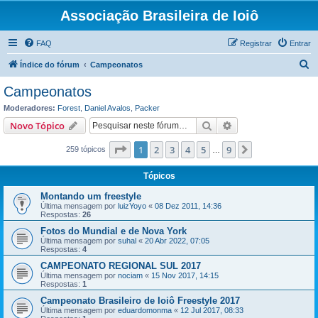
Associação Brasileira de Ioiô
FAQ
Registrar
Entrar
P
Índice do fórum
Campeonatos
e
Campeonatos
s
Moderadores:
Forest
,
Daniel Avalos
,
Packer
q
Pesquisar
Pesquisa avançada
Novo Tópico
u
Página
1
de
9
1
2
3
4
5
9
Próximo
259 tópicos
i
…
s
Tópicos
a
Montando um freestyle
r
Última mensagem por
luizYoyo
«
08 Dez 2011, 14:36
Respostas:
26
Fotos do Mundial e de Nova York
Última mensagem por
suhal
«
20 Abr 2022, 07:05
Respostas:
4
CAMPEONATO REGIONAL SUL 2017
Última mensagem por
nociam
«
15 Nov 2017, 14:15
Respostas:
1
Campeonato Brasileiro de Ioiô Freestyle 2017
Última mensagem por
eduardomonma
«
12 Jul 2017, 08:33