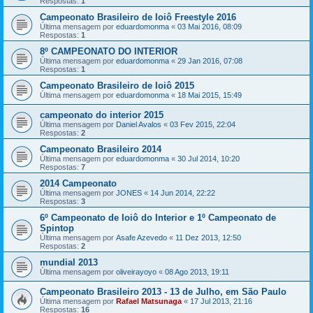
Respostas:
1
Campeonato Brasileiro de Ioiô Freestyle 2016
Última mensagem por
eduardomonma
«
03 Mai 2016, 08:09
Respostas:
1
8º CAMPEONATO DO INTERIOR
Última mensagem por
eduardomonma
«
29 Jan 2016, 07:08
Respostas:
1
Campeonato Brasileiro de Ioiô 2015
Última mensagem por
eduardomonma
«
18 Mai 2015, 15:49
campeonato do interior 2015
Última mensagem por
Daniel Avalos
«
03 Fev 2015, 22:04
Respostas:
2
Campeonato Brasileiro 2014
Última mensagem por
eduardomonma
«
30 Jul 2014, 10:20
Respostas:
7
2014 Campeonato
Última mensagem por
JONES
«
14 Jun 2014, 22:22
Respostas:
3
6º Campeonato de Ioiô do Interior e 1º Campeonato de
Spintop
Última mensagem por
Asafe Azevedo
«
11 Dez 2013, 12:50
Respostas:
2
mundial 2013
Última mensagem por
oliveirayoyo
«
08 Ago 2013, 19:11
Campeonato Brasileiro 2013 - 13 de Julho, em São Paulo
Última mensagem por
Rafael Matsunaga
«
17 Jul 2013, 21:16
Respostas:
16