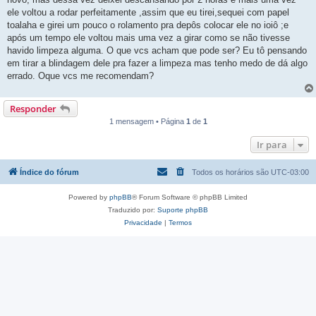
ele voltou a rodar perfeitamente ,assim que eu tirei,sequei com papel
toalaha e girei um pouco o rolamento pra depôs colocar ele no ioiô ;e
após um tempo ele voltou mais uma vez a girar como se não tivesse
havido limpeza alguma. O que vcs acham que pode ser? Eu tô pensando
em tirar a blindagem dele pra fazer a limpeza mas tenho medo de dá algo
errado. Oque vcs me recomendam?
Responder
1 mensagem • Página
1
de
1
Ir para
Índice do fórum
Todos os horários são
UTC-03:00
Powered by
phpBB
® Forum Software © phpBB Limited
Traduzido por:
Suporte phpBB
Privacidade
|
Termos