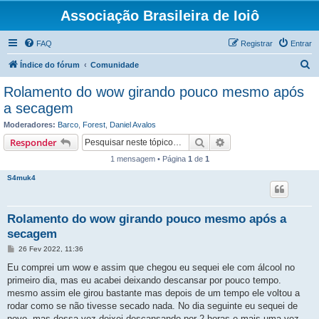
Associação Brasileira de Ioiô
FAQ
Registrar
Entrar
P
Índice do fórum
Comunidade
e
Rolamento do wow girando pouco mesmo após
s
a secagem
q
Moderadores:
Barco
,
Forest
,
Daniel Avalos
u
Pesquisar
Pesquisa avançada
Responder
i
1 mensagem • Página
1
de
1
s
S4muk4
a
r
Rolamento do wow girando pouco mesmo após a
secagem
M
26 Fev 2022, 11:36
e
n
Eu comprei um wow e assim que chegou eu sequei ele com álcool no
s
primeiro dia, mas eu acabei deixando descansar por pouco tempo.
a
g
mesmo assim ele girou bastante mas depois de um tempo ele voltou a
e
rodar como se não tivesse secado nada. No dia seguinte eu sequei de
m
novo, mas dessa vez deixei descansando por 2 horas e mais uma vez