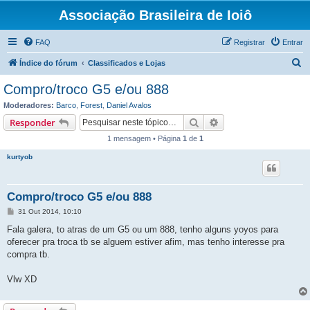
Associação Brasileira de Ioiô
FAQ
Registrar
Entrar
P
Índice do fórum
Classificados e Lojas
e
Compro/troco G5 e/ou 888
s
Moderadores:
Barco
,
Forest
,
Daniel Avalos
q
Pesquisar
Pesquisa avançada
Responder
u
1 mensagem • Página
1
de
1
i
kurtyob
s
a
Compro/troco G5 e/ou 888
r
M
31 Out 2014, 10:10
e
n
Fala galera, to atras de um G5 ou um 888, tenho alguns yoyos para
s
oferecer pra troca tb se alguem estiver afim, mas tenho interesse pra
a
g
compra tb.
e
m
Vlw XD