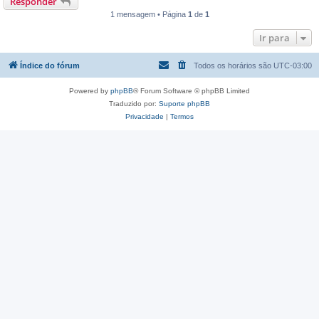
Responder
1 mensagem • Página
1
de
1
Ir para
Índice do fórum
Todos os horários são
UTC-03:00
Powered by
phpBB
® Forum Software © phpBB Limited
Traduzido por:
Suporte phpBB
Privacidade
|
Termos