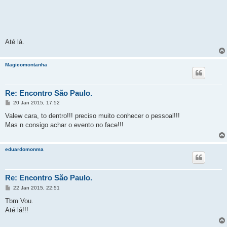
Até lá.
Magicomontanha
Re: Encontro São Paulo.
M
20 Jan 2015, 17:52
e
n
Valew cara, to dentro!!! preciso muito conhecer o pessoal!!!
s
Mas n consigo achar o evento no face!!!
a
g
e
m
eduardomonma
Re: Encontro São Paulo.
M
22 Jan 2015, 22:51
e
n
Tbm Vou.
s
Até lá!!!
a
g
e