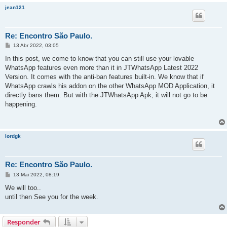
m
jean121
Re: Encontro São Paulo.
M
13 Abr 2022, 03:05
e
n
In this post, we come to know that you can still use your lovable
s
WhatsApp features even more than it in JTWhatsApp Latest 2022
a
g
Version. It comes with the anti-ban features built-in. We know that if
e
WhatsApp crawls his addon on the other WhatsApp MOD Application, it
m
directly bans them. But with the JTWhatsApp Apk, it will not go to be
happening.
lordgk
Re: Encontro São Paulo.
M
13 Mai 2022, 08:19
e
n
We will too..
s
until then See you for t
he week.
a
g
e
m
Responder