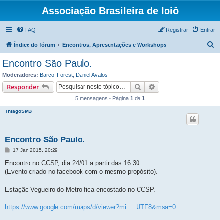
Associação Brasileira de Ioiô
FAQ
Registrar
Entrar
P
Índice do fórum
Encontros, Apresentações e Workshops
e
Encontro São Paulo.
s
Moderadores:
Barco
,
Forest
,
Daniel Avalos
q
Pesquisar
Pesquisa avançada
Responder
u
5 mensagens • Página
1
de
1
i
ThiagoSMB
s
a
Encontro São Paulo.
r
M
17 Jan 2015, 20:29
e
n
Encontro no CCSP, dia 24/01 a partir das 16:30.
s
(Evento criado no facebook com o mesmo propósito).
a
g
e
Estação Vegueiro do Metro fica encostado no CCSP.
m
https://www.google.com/maps/d/viewer?mi ... UTF8&msa=0